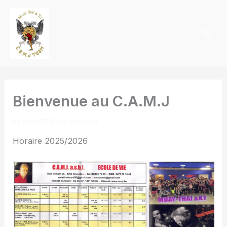
Skip
to
content
Bienvenue au C.A.M.J
By
admin2712
/
12 July 2024
Horaire 2025/2026